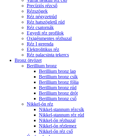
Varrat nélküli réz cső
Precíziós rézcső
Rézszögek
Réz négyzetrúd
Réz hatszögletű rúd
Réz csatornák
Egyedi réz profilok
Oxigénmentes rézhuzal
Réz I gerenda
Elektrolitikus réz
Réz palacsinta tekercs
Bronz ötvözet
Berillium bronz
Berillium bronz lap
Berillium bronz csík
Berillium bronz fólia
Berillium bronz rúd
Berillium bronz drót
Berillium bronz cső
Nikkel-ón réz
Nikkel-stannum rézcsík
Nikkel-stannum réz rúd
Nikkel-ón rézhuzal
Nikkel-ón rézlemez
Nikkel-ón réz cső