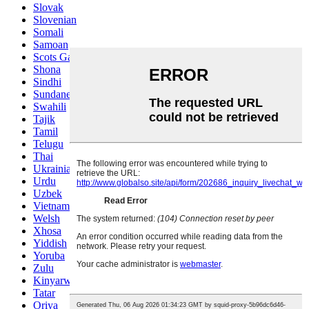
Slovak
Slovenian
Somali
Samoan
Scots Gaelic
Shona
Sindhi
Sundanese
Swahili
Tajik
Tamil
Telugu
Thai
Ukrainian
Urdu
Uzbek
Vietnamese
Welsh
Xhosa
Yiddish
Yoruba
Zulu
Kinyarwanda
Tatar
Oriya