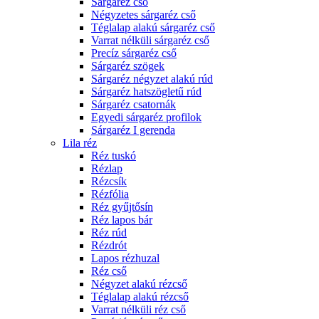
Sárgaréz cső
Négyzetes sárgaréz cső
Téglalap alakú sárgaréz cső
Varrat nélküli sárgaréz cső
Precíz sárgaréz cső
Sárgaréz szögek
Sárgaréz négyzet alakú rúd
Sárgaréz hatszögletű rúd
Sárgaréz csatornák
Egyedi sárgaréz profilok
Sárgaréz I gerenda
Lila réz
Réz tuskó
Rézlap
Rézcsík
Rézfólia
Réz gyűjtősín
Réz lapos bár
Réz rúd
Rézdrót
Lapos rézhuzal
Réz cső
Négyzet alakú rézcső
Téglalap alakú rézcső
Varrat nélküli réz cső