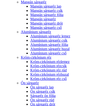
Mangán sárgaréz
Mangán sárgaréz lap
Mangán sárgaréz csík
Mangán sárgaréz fólia
Mangán sárgaréz
Mangán sárgaréz drót
Mangán sárgaréz cső
Alumínium sárgaréz
Alumínium sárgaréz lemez
Alumínium sárgaréz csík
Alumínium sárgaréz fólia
Alumínium sárgaréz huzal
Alumínium sárgaréz cső
Króm-cirkónium réz
Króm-cirkónium rézlemez
Króm-cirkónium rézcsík
Króm-cirkónium réz rúd
Króm-cirkónium rézhuzal
Króm-cirkónium réz cső
Ón sárgaréz
Ón sárgaréz lap
Ón sárgaréz csík
Sárgaréz ón fólia
Ón sárgaréz rúd
Ón sárgaréz drót