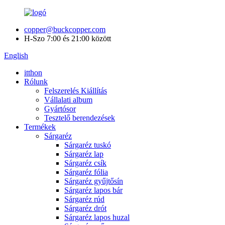
copper@buckcopper.com
H-Szo 7:00 és 21:00 között
English
itthon
Rólunk
Felszerelés Kiállítás
Vállalati album
Gyártósor
Tesztelő berendezések
Termékek
Sárgaréz
Sárgaréz tuskó
Sárgaréz lap
Sárgaréz csík
Sárgaréz fólia
Sárgaréz gyűjtősín
Sárgaréz lapos bár
Sárgaréz rúd
Sárgaréz drót
Sárgaréz lapos huzal