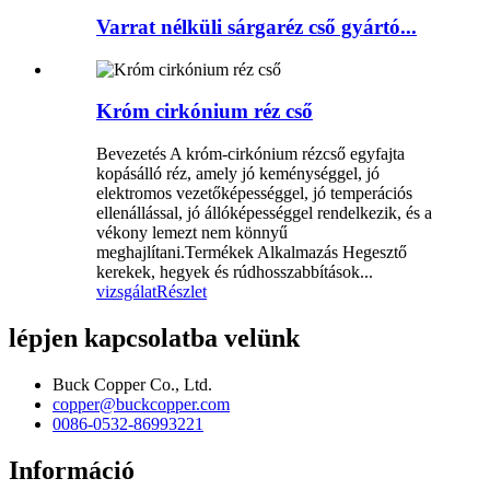
Varrat nélküli sárgaréz cső gyártó...
Króm cirkónium réz cső
Bevezetés A króm-cirkónium rézcső egyfajta
kopásálló réz, amely jó keménységgel, jó
elektromos vezetőképességgel, jó temperációs
ellenállással, jó állóképességgel rendelkezik, és a
vékony lemezt nem könnyű
meghajlítani.Termékek Alkalmazás Hegesztő
kerekek, hegyek és rúdhosszabbítások...
vizsgálat
Részlet
lépjen kapcsolatba velünk
Buck Copper Co., Ltd.
copper@buckcopper.com
0086-0532-86993221
Információ