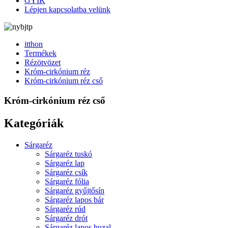
GYIK
Lépjen kapcsolatba velünk
itthon
Termékek
Rézötvözet
Króm-cirkónium réz
Króm-cirkónium réz cső
Króm-cirkónium réz cső
Kategóriák
Sárgaréz
Sárgaréz tuskó
Sárgaréz lap
Sárgaréz csík
Sárgaréz fólia
Sárgaréz gyűjtősín
Sárgaréz lapos bár
Sárgaréz rúd
Sárgaréz drót
Sárgaréz lapos huzal