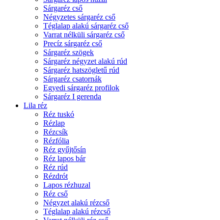
Sárgaréz cső
Négyzetes sárgaréz cső
Téglalap alakú sárgaréz cső
Varrat nélküli sárgaréz cső
Precíz sárgaréz cső
Sárgaréz szögek
Sárgaréz négyzet alakú rúd
Sárgaréz hatszögletű rúd
Sárgaréz csatornák
Egyedi sárgaréz profilok
Sárgaréz I gerenda
Lila réz
Réz tuskó
Rézlap
Rézcsík
Rézfólia
Réz gyűjtősín
Réz lapos bár
Réz rúd
Rézdrót
Lapos rézhuzal
Réz cső
Négyzet alakú rézcső
Téglalap alakú rézcső