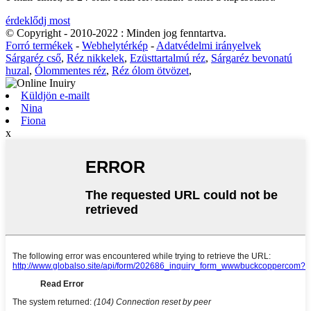
érdeklődj most
© Copyright - 2010-2022 : Minden jog fenntartva.
Forró termékek
-
Webhelytérkép
-
Adatvédelmi irányelvek
Sárgaréz cső
,
Réz nikkelek
,
Ezüsttartalmú réz
,
Sárgaréz bevonatú
huzal
,
Ólommentes réz
,
Réz ólom ötvözet
,
Küldjön e-mailt
Nina
Fiona
x