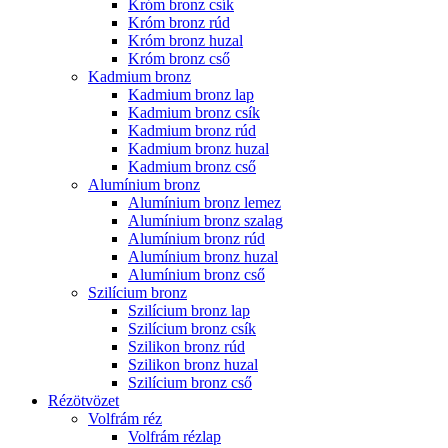
Króm bronz csík
Króm bronz rúd
Króm bronz huzal
Króm bronz cső
Kadmium bronz
Kadmium bronz lap
Kadmium bronz csík
Kadmium bronz rúd
Kadmium bronz huzal
Kadmium bronz cső
Alumínium bronz
Alumínium bronz lemez
Alumínium bronz szalag
Alumínium bronz rúd
Alumínium bronz huzal
Alumínium bronz cső
Szilícium bronz
Szilícium bronz lap
Szilícium bronz csík
Szilikon bronz rúd
Szilikon bronz huzal
Szilícium bronz cső
Rézötvözet
Volfrám réz
Volfrám rézlap