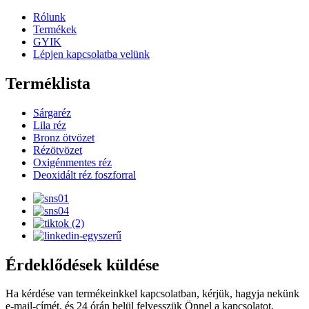
Rólunk
Termékek
GYIK
Lépjen kapcsolatba velünk
Terméklista
Sárgaréz
Lila réz
Bronz ötvözet
Rézötvözet
Oxigénmentes réz
Deoxidált réz foszforral
Érdeklődések küldése
Ha kérdése van termékeinkkel kapcsolatban, kérjük, hagyja nekünk
e-mail-címét, és 24 órán belül felvesszük Önnel a kapcsolatot.