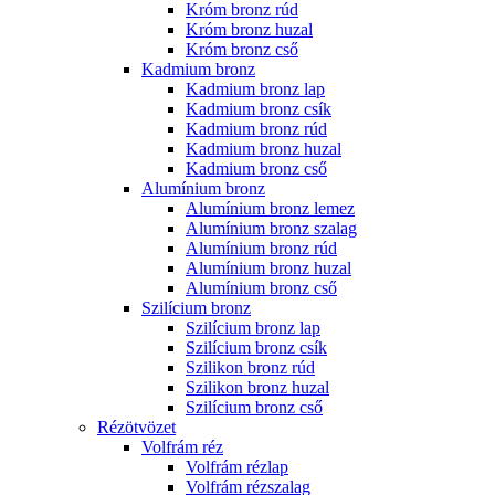
Króm bronz rúd
Króm bronz huzal
Króm bronz cső
Kadmium bronz
Kadmium bronz lap
Kadmium bronz csík
Kadmium bronz rúd
Kadmium bronz huzal
Kadmium bronz cső
Alumínium bronz
Alumínium bronz lemez
Alumínium bronz szalag
Alumínium bronz rúd
Alumínium bronz huzal
Alumínium bronz cső
Szilícium bronz
Szilícium bronz lap
Szilícium bronz csík
Szilikon bronz rúd
Szilikon bronz huzal
Szilícium bronz cső
Rézötvözet
Volfrám réz
Volfrám rézlap
Volfrám rézszalag