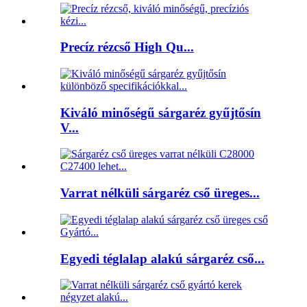
Precíz rézcső High Qu...
Kiváló minőségű sárgaréz gyűjtősín
V...
Varrat nélküli sárgaréz cső üreges...
Egyedi téglalap alakú sárgaréz cső...