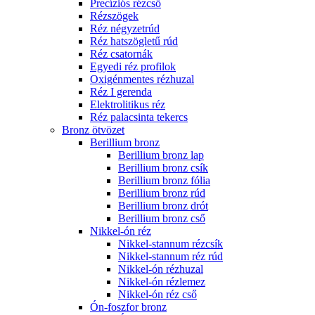
Precíziós rézcső
Rézszögek
Réz négyzetrúd
Réz hatszögletű rúd
Réz csatornák
Egyedi réz profilok
Oxigénmentes rézhuzal
Réz I gerenda
Elektrolitikus réz
Réz palacsinta tekercs
Bronz ötvözet
Berillium bronz
Berillium bronz lap
Berillium bronz csík
Berillium bronz fólia
Berillium bronz rúd
Berillium bronz drót
Berillium bronz cső
Nikkel-ón réz
Nikkel-stannum rézcsík
Nikkel-stannum réz rúd
Nikkel-ón rézhuzal
Nikkel-ón rézlemez
Nikkel-ón réz cső
Ón-foszfor bronz