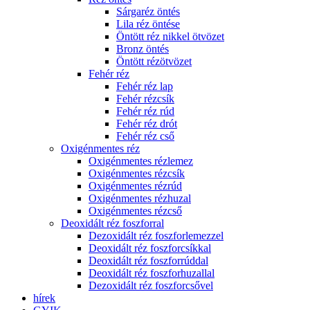
Sárgaréz öntés
Lila réz öntése
Öntött réz nikkel ötvözet
Bronz öntés
Öntött rézötvözet
Fehér réz
Fehér réz lap
Fehér rézcsík
Fehér réz rúd
Fehér réz drót
Fehér réz cső
Oxigénmentes réz
Oxigénmentes rézlemez
Oxigénmentes rézcsík
Oxigénmentes rézrúd
Oxigénmentes rézhuzal
Oxigénmentes rézcső
Deoxidált réz foszforral
Dezoxidált réz foszforlemezzel
Deoxidált réz foszforcsíkkal
Deoxidált réz foszforrúddal
Deoxidált réz foszforhuzallal
Dezoxidált réz foszforcsővel
hírek