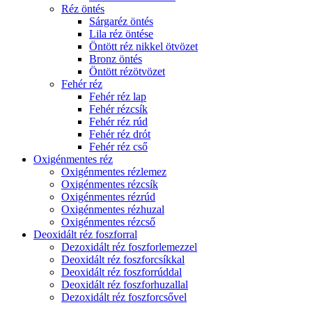
Réz öntés
Sárgaréz öntés
Lila réz öntése
Öntött réz nikkel ötvözet
Bronz öntés
Öntött rézötvözet
Fehér réz
Fehér réz lap
Fehér rézcsík
Fehér réz rúd
Fehér réz drót
Fehér réz cső
Oxigénmentes réz
Oxigénmentes rézlemez
Oxigénmentes rézcsík
Oxigénmentes rézrúd
Oxigénmentes rézhuzal
Oxigénmentes rézcső
Deoxidált réz foszforral
Dezoxidált réz foszforlemezzel
Deoxidált réz foszforcsíkkal
Deoxidált réz foszforrúddal
Deoxidált réz foszforhuzallal
Dezoxidált réz foszforcsővel