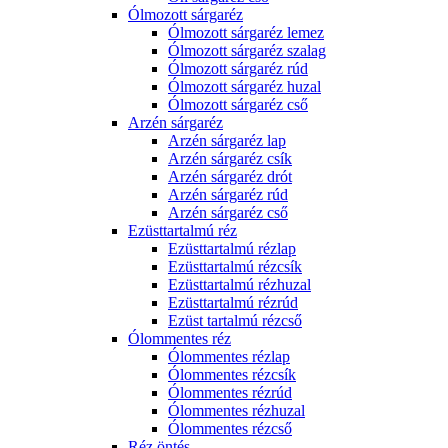
Ólmozott sárgaréz
Ólmozott sárgaréz lemez
Ólmozott sárgaréz szalag
Ólmozott sárgaréz rúd
Ólmozott sárgaréz huzal
Ólmozott sárgaréz cső
Arzén sárgaréz
Arzén sárgaréz lap
Arzén sárgaréz csík
Arzén sárgaréz drót
Arzén sárgaréz rúd
Arzén sárgaréz cső
Ezüsttartalmú réz
Ezüsttartalmú rézlap
Ezüsttartalmú rézcsík
Ezüsttartalmú rézhuzal
Ezüsttartalmú rézrúd
Ezüst tartalmú rézcső
Ólommentes réz
Ólommentes rézlap
Ólommentes rézcsík
Ólommentes rézrúd
Ólommentes rézhuzal
Ólommentes rézcső
Réz öntés