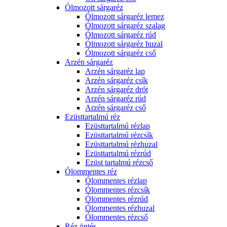
Ólmozott sárgaréz
Ólmozott sárgaréz lemez
Ólmozott sárgaréz szalag
Ólmozott sárgaréz rúd
Ólmozott sárgaréz huzal
Ólmozott sárgaréz cső
Arzén sárgaréz
Arzén sárgaréz lap
Arzén sárgaréz csík
Arzén sárgaréz drót
Arzén sárgaréz rúd
Arzén sárgaréz cső
Ezüsttartalmú réz
Ezüsttartalmú rézlap
Ezüsttartalmú rézcsík
Ezüsttartalmú rézhuzal
Ezüsttartalmú rézrúd
Ezüst tartalmú rézcső
Ólommentes réz
Ólommentes rézlap
Ólommentes rézcsík
Ólommentes rézrúd
Ólommentes rézhuzal
Ólommentes rézcső
Réz öntés