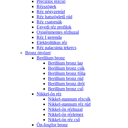
Precíziós rézcső
Rézszögek
Réz négyzetrúd
Réz hatszögletű rúd
Réz csatornák
Egyedi réz profilok
Oxigénmentes rézhuzal
Réz I gerenda
Elektrolitikus réz
Réz palacsinta tekercs
Bronz ötvözet
Berillium bronz
Berillium bronz lap
Berillium bronz csík
Berillium bronz fólia
Berillium bronz rúd
Berillium bronz drót
Berillium bronz cső
Nikkel-ón réz
Nikkel-stannum rézcsík
Nikkel-stannum réz rúd
Nikkel-ón rézhuzal
Nikkel-ón rézlemez
Nikkel-ón réz cső
Ón-foszfor bronz