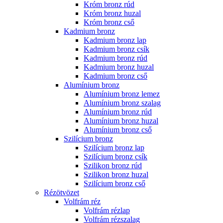
Króm bronz rúd
Króm bronz huzal
Króm bronz cső
Kadmium bronz
Kadmium bronz lap
Kadmium bronz csík
Kadmium bronz rúd
Kadmium bronz huzal
Kadmium bronz cső
Alumínium bronz
Alumínium bronz lemez
Alumínium bronz szalag
Alumínium bronz rúd
Alumínium bronz huzal
Alumínium bronz cső
Szilícium bronz
Szilícium bronz lap
Szilícium bronz csík
Szilikon bronz rúd
Szilikon bronz huzal
Szilícium bronz cső
Rézötvözet
Volfrám réz
Volfrám rézlap
Volfrám rézszalag