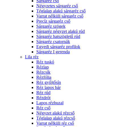
Sárgaréz cső
Négyzetes sárgaréz cső
Téglalap alakú sárgaréz cső
Varrat nélküli sárgaréz cső
Precíz sárgaréz cső
Sárgaréz szögek
Sárgaréz négyzet alakú rúd
Sárgaréz hatszögletű rúd
Sárgaréz csatornák
Egyedi sárgaréz profilok
Sárgaréz I gerenda
Lila réz
Réz tuskó
Rézlap
Rézcsík
Rézfólia
Réz gyűjtősín
Réz lapos bár
Réz rúd
Rézdrót
Lapos rézhuzal
Réz cső
Négyzet alakú rézcső
Téglalap alakú rézcső
Varrat nélküli réz cső