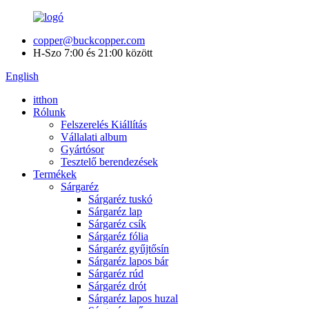
copper@buckcopper.com
H-Szo 7:00 és 21:00 között
English
itthon
Rólunk
Felszerelés Kiállítás
Vállalati album
Gyártósor
Tesztelő berendezések
Termékek
Sárgaréz
Sárgaréz tuskó
Sárgaréz lap
Sárgaréz csík
Sárgaréz fólia
Sárgaréz gyűjtősín
Sárgaréz lapos bár
Sárgaréz rúd
Sárgaréz drót
Sárgaréz lapos huzal