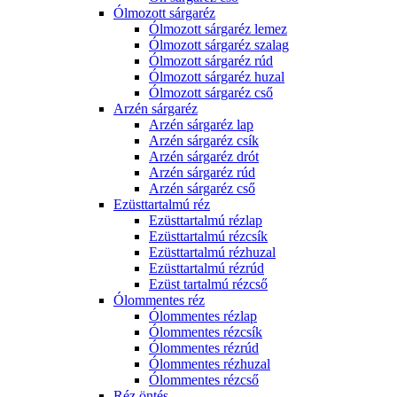
Ólmozott sárgaréz
Ólmozott sárgaréz lemez
Ólmozott sárgaréz szalag
Ólmozott sárgaréz rúd
Ólmozott sárgaréz huzal
Ólmozott sárgaréz cső
Arzén sárgaréz
Arzén sárgaréz lap
Arzén sárgaréz csík
Arzén sárgaréz drót
Arzén sárgaréz rúd
Arzén sárgaréz cső
Ezüsttartalmú réz
Ezüsttartalmú rézlap
Ezüsttartalmú rézcsík
Ezüsttartalmú rézhuzal
Ezüsttartalmú rézrúd
Ezüst tartalmú rézcső
Ólommentes réz
Ólommentes rézlap
Ólommentes rézcsík
Ólommentes rézrúd
Ólommentes rézhuzal
Ólommentes rézcső
Réz öntés