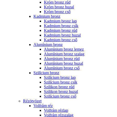
Króm bronz rúd
Króm bronz huzal
Króm bronz cső
Kadmium bronz
Kadmium bronz lap
Kadmium bronz csík
Kadmium bronz rúd
Kadmium bronz huzal
Kadmium bronz cső
Alumínium bronz
Alumínium bronz lemez
Alumínium bronz szalag
Alumínium bronz rúd
Alumínium bronz huzal
Alumínium bronz cső
Szilícium bronz
Szilícium bronz lap
Szilícium bronz csík
Szilikon bronz rúd
Szilikon bronz huzal
Szilícium bronz cső
Rézötvözet
Volfrám réz
Volfrám rézlap
Volfrám rézszalag