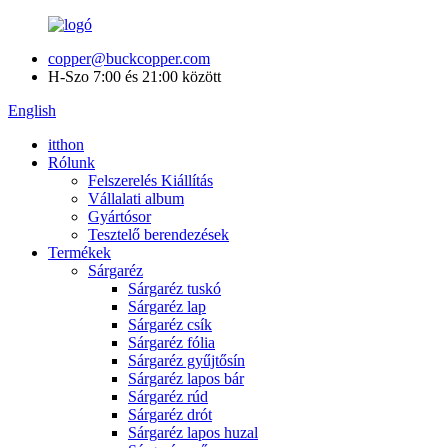
copper@buckcopper.com
H-Szo 7:00 és 21:00 között
English
itthon
Rólunk
Felszerelés Kiállítás
Vállalati album
Gyártósor
Tesztelő berendezések
Termékek
Sárgaréz
Sárgaréz tuskó
Sárgaréz lap
Sárgaréz csík
Sárgaréz fólia
Sárgaréz gyűjtősín
Sárgaréz lapos bár
Sárgaréz rúd
Sárgaréz drót
Sárgaréz lapos huzal