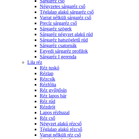
Sárgaréz cső
Négyzetes sárgaréz cső
Téglalap alakú sárgaréz cső
Varrat nélküli sárgaréz cső
Precíz sárgaréz cső
Sárgaréz szögek
Sárgaréz négyzet alakú rúd
Sárgaréz hatszögletű rúd
Sárgaréz csatornák
Egyedi sárgaréz profilok
Sárgaréz I gerenda
Lila réz
Réz tuskó
Rézlap
Rézcsík
Rézfólia
Réz gyűjtősín
Réz lapos bár
Réz rúd
Rézdrót
Lapos rézhuzal
Réz cső
Négyzet alakú rézcső
Téglalap alakú rézcső
Varrat nélküli réz cső