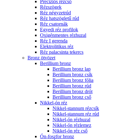
Precíziós rézcső
Rézszögek
Réz négyzetrúd
Réz hatszögletű rúd
Réz csatornák
Egyedi réz profilok
Oxigénmentes rézhuzal
Réz I gerenda
Elektrolitikus réz
Réz palacsinta tekercs
Bronz ötvözet
Berillium bronz
Berillium bronz lap
Berillium bronz csík
Berillium bronz fólia
Berillium bronz rúd
Berillium bronz drót
Berillium bronz cső
Nikkel-ón réz
Nikkel-stannum rézcsík
Nikkel-stannum réz rúd
Nikkel-ón rézhuzal
Nikkel-ón rézlemez
Nikkel-ón réz cső
Ón-foszfor bronz