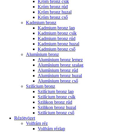
Króm bronz csík
Króm bronz rúd
Króm bronz huzal
Króm bronz cső
Kadmium bronz
Kadmium bronz lap
Kadmium bronz csík
Kadmium bronz rúd
Kadmium bronz huzal
Kadmium bronz cső
Alumínium bronz
Alumínium bronz lemez
Alumínium bronz szalag
Alumínium bronz rúd
Alumínium bronz huzal
Alumínium bronz cső
Szilícium bronz
Szilícium bronz lap
Szilícium bronz csík
Szilikon bronz rúd
Szilikon bronz huzal
Szilícium bronz cső
Rézötvözet
Volfrám réz
Volfrám rézlap