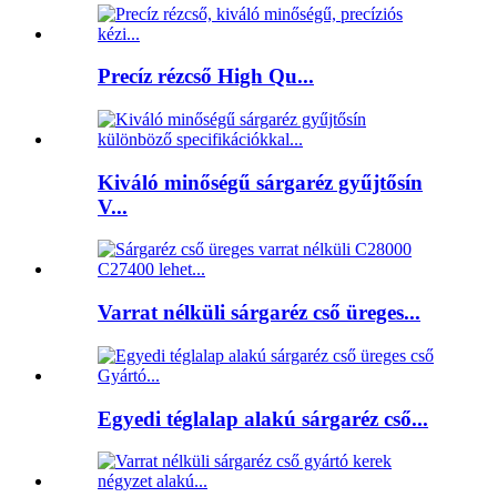
Precíz rézcső High Qu...
Kiváló minőségű sárgaréz gyűjtősín
V...
Varrat nélküli sárgaréz cső üreges...
Egyedi téglalap alakú sárgaréz cső...