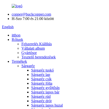
copper@buckcopper.com
H-Szo 7:00 és 21:00 között
English
itthon
Rólunk
Felszerelés Kiállítás
Vállalati album
Gyártósor
Tesztelő berendezések
Termékek
Sárgaréz
Sárgaréz tuskó
Sárgaréz lap
Sárgaréz csík
Sárgaréz fólia
Sárgaréz gyűjtősín
Sárgaréz lapos bár
Sárgaréz rúd
Sárgaréz drót
Sárgaréz lapos huzal