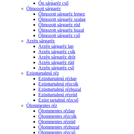
Ón sárgaréz cső
Ólmozott sárgaréz
Ólmozott sárgaréz lemez
Ólmozott sárgaréz szalag
Ólmozott sárgaréz rúd
Ólmozott sárgaréz huzal
Ólmozott sárgaréz cső
Arzén sárgaréz
Arzén sárgaréz lap
Arzén sárgaréz csík
Arzén sárgaréz drót
Arzén sárgaréz rúd
Arzén sárgaréz cső
Ezüsttartalmú réz
Ezüsttartalmú rézlap
Ezüsttartalmú rézcsík
Ezüsttartalmú rézhuzal
Ezüsttartalmú rézrúd
Ezüst tartalmú rézcső
Ólommentes réz
Ólommentes rézlap
Ólommentes rézcsík
Ólommentes rézrúd
Ólommentes rézhuzal
Ólommentes rézcső