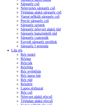
Sárgaréz cső
Négyzetes sárgaréz cső
Téglalap alakú sárgaréz cső
Varrat nélküli sárgaréz cső
Precíz sárgaréz cső
Sárgaréz szögek
Sárgaréz négyzet alakú rúd
Sárgaréz hatszögletű rúd
Sárgaréz csatornák
Egyedi sárgaréz profilok
Sárgaréz I gerenda
Lila réz
Réz tuskó
Rézlap
Rézcsík
Rézfólia
Réz gyűjtősín
Réz lapos bár
Réz rúd
Rézdrót
Lapos rézhuzal
Réz cső
Négyzet alakú rézcső
Téglalap alakú rézcső