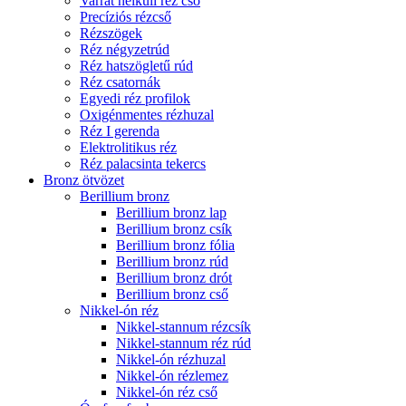
Varrat nélküli réz cső
Precíziós rézcső
Rézszögek
Réz négyzetrúd
Réz hatszögletű rúd
Réz csatornák
Egyedi réz profilok
Oxigénmentes rézhuzal
Réz I gerenda
Elektrolitikus réz
Réz palacsinta tekercs
Bronz ötvözet
Berillium bronz
Berillium bronz lap
Berillium bronz csík
Berillium bronz fólia
Berillium bronz rúd
Berillium bronz drót
Berillium bronz cső
Nikkel-ón réz
Nikkel-stannum rézcsík
Nikkel-stannum réz rúd
Nikkel-ón rézhuzal
Nikkel-ón rézlemez
Nikkel-ón réz cső