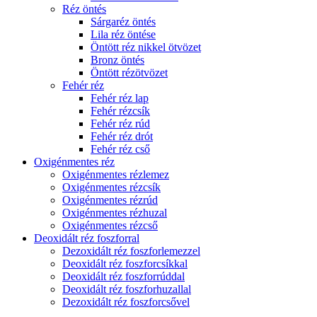
Réz öntés
Sárgaréz öntés
Lila réz öntése
Öntött réz nikkel ötvözet
Bronz öntés
Öntött rézötvözet
Fehér réz
Fehér réz lap
Fehér rézcsík
Fehér réz rúd
Fehér réz drót
Fehér réz cső
Oxigénmentes réz
Oxigénmentes rézlemez
Oxigénmentes rézcsík
Oxigénmentes rézrúd
Oxigénmentes rézhuzal
Oxigénmentes rézcső
Deoxidált réz foszforral
Dezoxidált réz foszforlemezzel
Deoxidált réz foszforcsíkkal
Deoxidált réz foszforrúddal
Deoxidált réz foszforhuzallal
Dezoxidált réz foszforcsővel