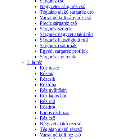
Sárgaréz cső
Négyzetes sárgaréz cső
Téglalap alakú sárgaréz cső
Varrat nélküli sárgaréz cső
Precíz sárgaréz cső
Sárgaréz szögek
Sárgaréz négyzet alakú rúd
Sárgaréz hatszögletű rúd
Sárgaréz csatornák
Egyedi sárgaréz profilok
Sárgaréz I gerenda
Lila réz
Réz tuskó
Rézlap
Rézcsík
Rézfólia
Réz gyűjtősín
Réz lapos bár
Réz rúd
Rézdrót
Lapos rézhuzal
Réz cső
Négyzet alakú rézcső
Téglalap alakú rézcső
Varrat nélküli réz cső