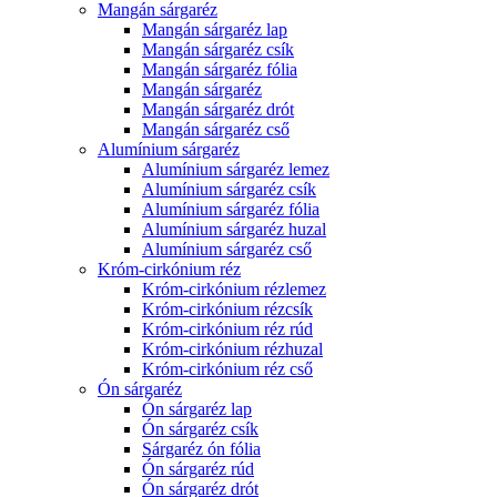
Mangán sárgaréz
Mangán sárgaréz lap
Mangán sárgaréz csík
Mangán sárgaréz fólia
Mangán sárgaréz
Mangán sárgaréz drót
Mangán sárgaréz cső
Alumínium sárgaréz
Alumínium sárgaréz lemez
Alumínium sárgaréz csík
Alumínium sárgaréz fólia
Alumínium sárgaréz huzal
Alumínium sárgaréz cső
Króm-cirkónium réz
Króm-cirkónium rézlemez
Króm-cirkónium rézcsík
Króm-cirkónium réz rúd
Króm-cirkónium rézhuzal
Króm-cirkónium réz cső
Ón sárgaréz
Ón sárgaréz lap
Ón sárgaréz csík
Sárgaréz ón fólia
Ón sárgaréz rúd
Ón sárgaréz drót