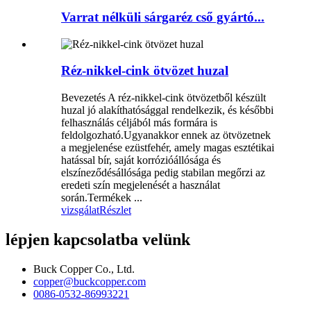
Varrat nélküli sárgaréz cső gyártó...
Réz-nikkel-cink ötvözet huzal
Bevezetés A réz-nikkel-cink ötvözetből készült
huzal jó alakíthatósággal rendelkezik, és későbbi
felhasználás céljából más formára is
feldolgozható.Ugyanakkor ennek az ötvözetnek
a megjelenése ezüstfehér, amely magas esztétikai
hatással bír, saját korrózióállósága és
elszíneződésállósága pedig stabilan megőrzi az
eredeti szín megjelenését a használat
során.Termékek ...
vizsgálat
Részlet
lépjen kapcsolatba velünk
Buck Copper Co., Ltd.
copper@buckcopper.com
0086-0532-86993221