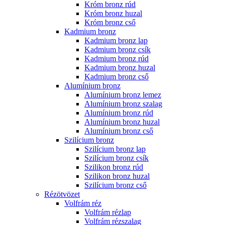
Króm bronz rúd
Króm bronz huzal
Króm bronz cső
Kadmium bronz
Kadmium bronz lap
Kadmium bronz csík
Kadmium bronz rúd
Kadmium bronz huzal
Kadmium bronz cső
Alumínium bronz
Alumínium bronz lemez
Alumínium bronz szalag
Alumínium bronz rúd
Alumínium bronz huzal
Alumínium bronz cső
Szilícium bronz
Szilícium bronz lap
Szilícium bronz csík
Szilikon bronz rúd
Szilikon bronz huzal
Szilícium bronz cső
Rézötvözet
Volfrám réz
Volfrám rézlap
Volfrám rézszalag