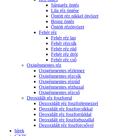
Sárgaréz öntés
Lila réz öntése
Öntött réz nikkel ötvözet
Bronz öntés
Öntött rézötvözet
Fehér réz
Fehér réz lap
Fehér rézcsík
Fehér réz rúd
Fehér réz drót
Fehér réz cső
Oxigénmentes réz
Oxigénmentes rézlemez
Oxigénmentes rézcsík
Oxigénmentes rézrúd
Oxigénmentes rézhuzal
Oxigénmentes rézcső
Deoxidált réz foszforral
Dezoxidált réz foszforlemezzel
Deoxidált réz foszforcsíkkal
Deoxidált réz foszforrúddal
Deoxidált réz foszforhuzallal
Dezoxidált réz foszforcsővel
hírek