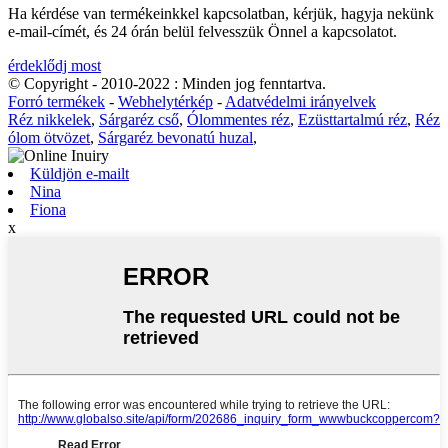
Ha kérdése van termékeinkkel kapcsolatban, kérjük, hagyja nekünk
e-mail-címét, és 24 órán belül felvesszük Önnel a kapcsolatot.
érdeklődj most
© Copyright - 2010-2022 : Minden jog fenntartva.
Forró termékek
-
Webhelytérkép
-
Adatvédelmi irányelvek
Réz nikkelek
,
Sárgaréz cső
,
Ólommentes réz
,
Ezüsttartalmú réz
,
Réz
ólom ötvözet
,
Sárgaréz bevonatú huzal
,
Küldjön e-mailt
Nina
Fiona
x