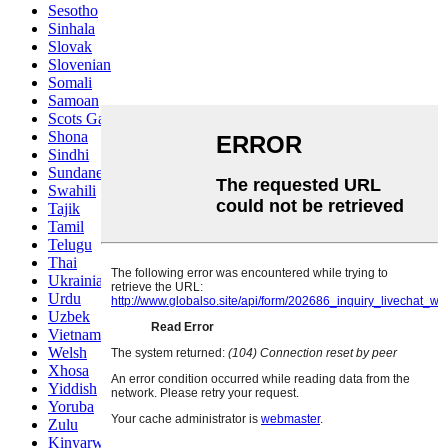
Sesotho
Sinhala
Slovak
Slovenian
Somali
Samoan
Scots Gaelic
Shona
Sindhi
Sundanese
Swahili
Tajik
Tamil
Telugu
Thai
Ukrainian
Urdu
Uzbek
Vietnamese
Welsh
Xhosa
Yiddish
Yoruba
Zulu
Kinyarwanda