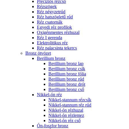
Precíziós rézcső
Rézszögek
Réz négyzetrúd
Réz hatszögletű rúd
Réz csatornák
Egyedi réz profilok
Oxigénmentes rézhuzal
Réz I gerenda
Elektrolitikus réz
Réz palacsinta tekercs
Bronz ötvözet
Berillium bronz
Berillium bronz lap
Berillium bronz csík
Berillium bronz fólia
Berillium bronz rúd
Berillium bronz drót
Berillium bronz cső
Nikkel-ón réz
Nikkel-stannum rézcsík
Nikkel-stannum réz rúd
Nikkel-ón rézhuzal
Nikkel-ón rézlemez
Nikkel-ón réz cső
Ón-foszfor bronz