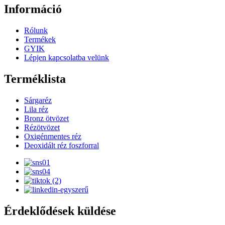
Információ
Rólunk
Termékek
GYIK
Lépjen kapcsolatba velünk
Terméklista
Sárgaréz
Lila réz
Bronz ötvözet
Rézötvözet
Oxigénmentes réz
Deoxidált réz foszforral
Érdeklődések küldése