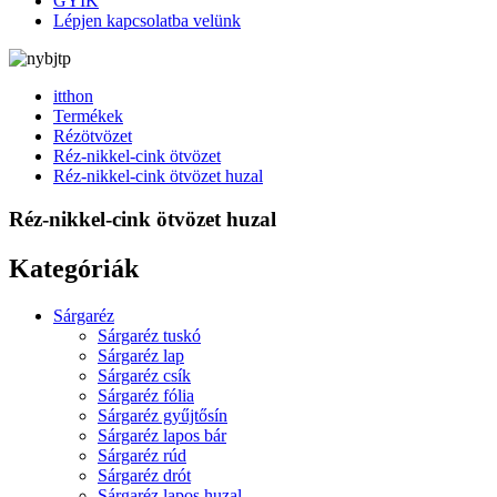
GYIK
Lépjen kapcsolatba velünk
itthon
Termékek
Rézötvözet
Réz-nikkel-cink ötvözet
Réz-nikkel-cink ötvözet huzal
Réz-nikkel-cink ötvözet huzal
Kategóriák
Sárgaréz
Sárgaréz tuskó
Sárgaréz lap
Sárgaréz csík
Sárgaréz fólia
Sárgaréz gyűjtősín
Sárgaréz lapos bár
Sárgaréz rúd
Sárgaréz drót
Sárgaréz lapos huzal