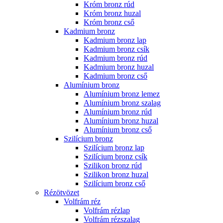
Króm bronz rúd
Króm bronz huzal
Króm bronz cső
Kadmium bronz
Kadmium bronz lap
Kadmium bronz csík
Kadmium bronz rúd
Kadmium bronz huzal
Kadmium bronz cső
Alumínium bronz
Alumínium bronz lemez
Alumínium bronz szalag
Alumínium bronz rúd
Alumínium bronz huzal
Alumínium bronz cső
Szilícium bronz
Szilícium bronz lap
Szilícium bronz csík
Szilikon bronz rúd
Szilikon bronz huzal
Szilícium bronz cső
Rézötvözet
Volfrám réz
Volfrám rézlap
Volfrám rézszalag