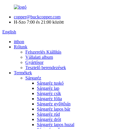
copper@buckcopper.com
H-Szo 7:00 és 21:00 között
English
itthon
Rólunk
Felszerelés Kiállítás
Vállalati album
Gyártósor
Tesztelő berendezések
Termékek
Sárgaréz
Sárgaréz tuskó
Sárgaréz lap
Sárgaréz csík
Sárgaréz fólia
Sárgaréz gyűjtősín
Sárgaréz lapos bár
Sárgaréz rúd
Sárgaréz drót
Sárgaréz lapos huzal