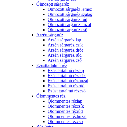
Ólmozott sárgaréz
Ólmozott sárgaréz lemez
Ólmozott sárgaréz szalag
Ólmozott sárgaréz rúd
Ólmozott sárgaréz huzal
Ólmozott sárgaréz cső
Arzén sárgaréz
Arzén sárgaréz lap
Arzén sárgaréz csík
Arzén sárgaréz drót
Arzén sárgaréz rúd
Arzén sárgaréz cső
Ezüsttartalmú réz
Ezüsttartalmú rézlap
Ezüsttartalmú rézcsík
Ezüsttartalmú rézhuzal
Ezüsttartalmú rézrúd
Ezüst tartalmú rézcső
Ólommentes réz
Ólommentes rézlap
Ólommentes rézcsík
Ólommentes rézrúd
Ólommentes rézhuzal
Ólommentes rézcső
Réz öntés