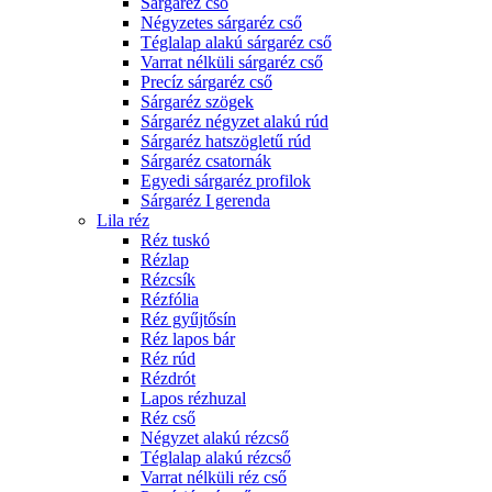
Sárgaréz cső
Négyzetes sárgaréz cső
Téglalap alakú sárgaréz cső
Varrat nélküli sárgaréz cső
Precíz sárgaréz cső
Sárgaréz szögek
Sárgaréz négyzet alakú rúd
Sárgaréz hatszögletű rúd
Sárgaréz csatornák
Egyedi sárgaréz profilok
Sárgaréz I gerenda
Lila réz
Réz tuskó
Rézlap
Rézcsík
Rézfólia
Réz gyűjtősín
Réz lapos bár
Réz rúd
Rézdrót
Lapos rézhuzal
Réz cső
Négyzet alakú rézcső
Téglalap alakú rézcső
Varrat nélküli réz cső