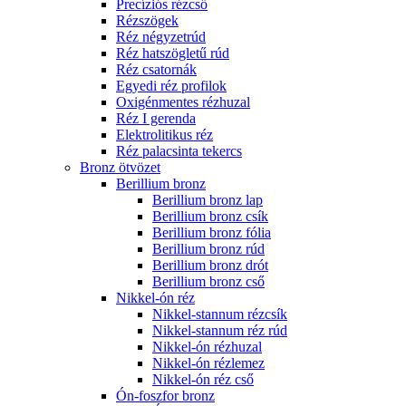
Precíziós rézcső
Rézszögek
Réz négyzetrúd
Réz hatszögletű rúd
Réz csatornák
Egyedi réz profilok
Oxigénmentes rézhuzal
Réz I gerenda
Elektrolitikus réz
Réz palacsinta tekercs
Bronz ötvözet
Berillium bronz
Berillium bronz lap
Berillium bronz csík
Berillium bronz fólia
Berillium bronz rúd
Berillium bronz drót
Berillium bronz cső
Nikkel-ón réz
Nikkel-stannum rézcsík
Nikkel-stannum réz rúd
Nikkel-ón rézhuzal
Nikkel-ón rézlemez
Nikkel-ón réz cső
Ón-foszfor bronz