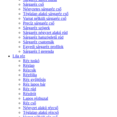
Sárgaréz cső
Négyzetes sárgaréz cső
Téglalap alakú sárgaréz cső
Varrat nélküli sárgaréz cső
Precíz sárgaréz cső
Sárgaréz szögek
Sárgaréz négyzet alakú rúd
Sárgaréz hatszögletű rúd
Sárgaréz csatornák
Egyedi sárgaréz profilok
Sárgaréz I gerenda
Lila réz
Réz tuskó
Rézlap
Rézcsík
Rézfólia
Réz gyűjtősín
Réz lapos bár
Réz rúd
Rézdrót
Lapos rézhuzal
Réz cső
Négyzet alakú rézcső
Téglalap alakú rézcső