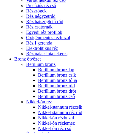
Varrat nélküli réz cső
Precíziós rézcső
Rézszögek
Réz négyzetrúd
Réz hatszögletű rúd
Réz csatornák
Egyedi réz profilok
Oxigénmentes rézhuzal
Réz I gerenda
Elektrolitikus réz
Réz palacsinta tekercs
Bronz ötvözet
Berillium bronz
Berillium bronz lap
Berillium bronz csík
Berillium bronz fólia
Berillium bronz rúd
Berillium bronz drót
Berillium bronz cső
Nikkel-ón réz
Nikkel-stannum rézcsík
Nikkel-stannum réz rúd
Nikkel-ón rézhuzal
Nikkel-ón rézlemez
Nikkel-ón réz cső