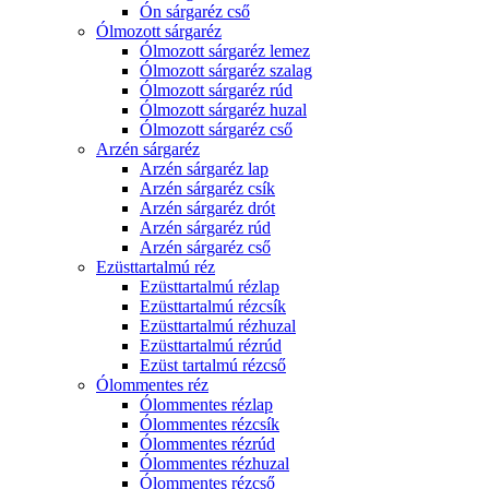
Ón sárgaréz cső
Ólmozott sárgaréz
Ólmozott sárgaréz lemez
Ólmozott sárgaréz szalag
Ólmozott sárgaréz rúd
Ólmozott sárgaréz huzal
Ólmozott sárgaréz cső
Arzén sárgaréz
Arzén sárgaréz lap
Arzén sárgaréz csík
Arzén sárgaréz drót
Arzén sárgaréz rúd
Arzén sárgaréz cső
Ezüsttartalmú réz
Ezüsttartalmú rézlap
Ezüsttartalmú rézcsík
Ezüsttartalmú rézhuzal
Ezüsttartalmú rézrúd
Ezüst tartalmú rézcső
Ólommentes réz
Ólommentes rézlap
Ólommentes rézcsík
Ólommentes rézrúd
Ólommentes rézhuzal
Ólommentes rézcső