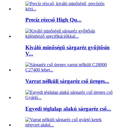
Precíz rézcső High Qu...
Kiváló minőségű sárgaréz gyűjtősín
V...
Varrat nélküli sárgaréz cső üreges...
Egyedi téglalap alakú sárgaréz cső...