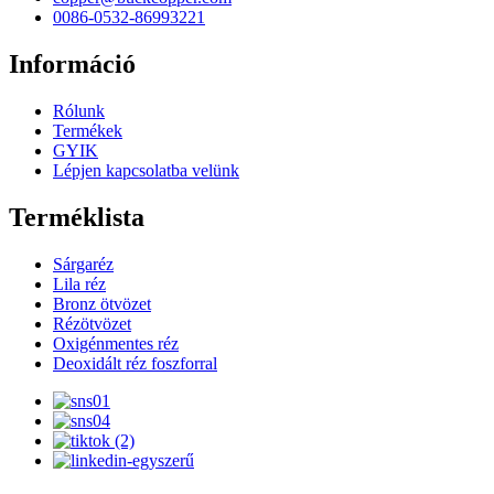
0086-0532-86993221
Információ
Rólunk
Termékek
GYIK
Lépjen kapcsolatba velünk
Terméklista
Sárgaréz
Lila réz
Bronz ötvözet
Rézötvözet
Oxigénmentes réz
Deoxidált réz foszforral