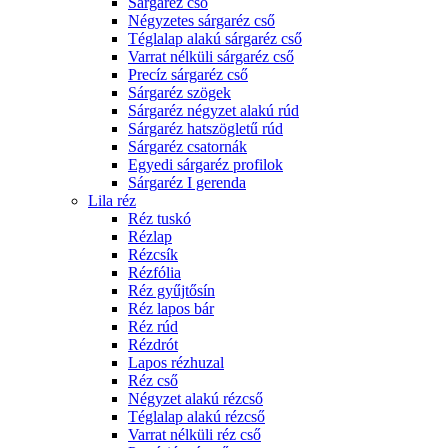
Sárgaréz cső
Négyzetes sárgaréz cső
Téglalap alakú sárgaréz cső
Varrat nélküli sárgaréz cső
Precíz sárgaréz cső
Sárgaréz szögek
Sárgaréz négyzet alakú rúd
Sárgaréz hatszögletű rúd
Sárgaréz csatornák
Egyedi sárgaréz profilok
Sárgaréz I gerenda
Lila réz
Réz tuskó
Rézlap
Rézcsík
Rézfólia
Réz gyűjtősín
Réz lapos bár
Réz rúd
Rézdrót
Lapos rézhuzal
Réz cső
Négyzet alakú rézcső
Téglalap alakú rézcső
Varrat nélküli réz cső