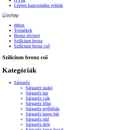
GYIK
Lépjen kapcsolatba velünk
itthon
Termékek
Bronz ötvözet
Szilícium bronz
Szilícium bronz cső
Szilícium bronz cső
Kategóriák
Sárgaréz
Sárgaréz tuskó
Sárgaréz lap
Sárgaréz csík
Sárgaréz fólia
Sárgaréz gyűjtősín
Sárgaréz lapos bár
Sárgaréz rúd
Sárgaréz drót
Sárgaréz lapos huzal