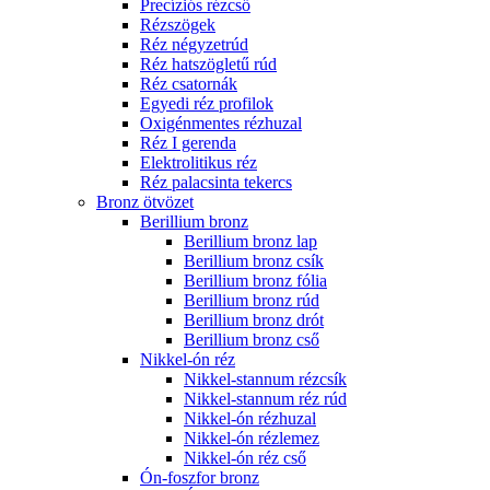
Precíziós rézcső
Rézszögek
Réz négyzetrúd
Réz hatszögletű rúd
Réz csatornák
Egyedi réz profilok
Oxigénmentes rézhuzal
Réz I gerenda
Elektrolitikus réz
Réz palacsinta tekercs
Bronz ötvözet
Berillium bronz
Berillium bronz lap
Berillium bronz csík
Berillium bronz fólia
Berillium bronz rúd
Berillium bronz drót
Berillium bronz cső
Nikkel-ón réz
Nikkel-stannum rézcsík
Nikkel-stannum réz rúd
Nikkel-ón rézhuzal
Nikkel-ón rézlemez
Nikkel-ón réz cső
Ón-foszfor bronz