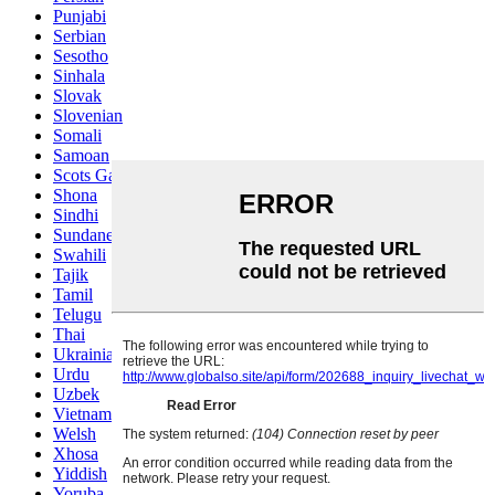
Punjabi
Serbian
Sesotho
Sinhala
Slovak
Slovenian
Somali
Samoan
Scots Gaelic
Shona
Sindhi
Sundanese
Swahili
Tajik
Tamil
Telugu
Thai
Ukrainian
Urdu
Uzbek
Vietnamese
Welsh
Xhosa
Yiddish
Yoruba