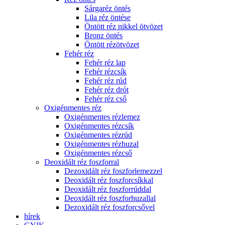
Sárgaréz öntés
Lila réz öntése
Öntött réz nikkel ötvözet
Bronz öntés
Öntött rézötvözet
Fehér réz
Fehér réz lap
Fehér rézcsík
Fehér réz rúd
Fehér réz drót
Fehér réz cső
Oxigénmentes réz
Oxigénmentes rézlemez
Oxigénmentes rézcsík
Oxigénmentes rézrúd
Oxigénmentes rézhuzal
Oxigénmentes rézcső
Deoxidált réz foszforral
Dezoxidált réz foszforlemezzel
Deoxidált réz foszforcsíkkal
Deoxidált réz foszforrúddal
Deoxidált réz foszforhuzallal
Dezoxidált réz foszforcsővel
hírek