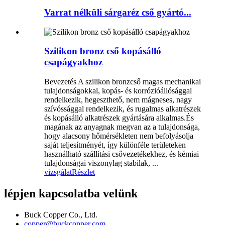
Varrat nélküli sárgaréz cső gyártó...
Szilikon bronz cső kopásálló
csapágyakhoz
Bevezetés A szilikon bronzcső magas mechanikai
tulajdonságokkal, kopás- és korrózióállósággal
rendelkezik, hegeszthető, nem mágneses, nagy
szívóssággal rendelkezik, és rugalmas alkatrészek
és kopásálló alkatrészek gyártására alkalmas.És
magának az anyagnak megvan az a tulajdonsága,
hogy alacsony hőmérsékleten nem befolyásolja
saját teljesítményét, így különféle területeken
használható szállítási csővezetékekhez, és kémiai
tulajdonságai viszonylag stabilak, ...
vizsgálat
Részlet
lépjen kapcsolatba velünk
Buck Copper Co., Ltd.
copper@buckcopper.com