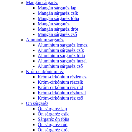
Mangán sárgaréz
Mangán sárgaréz lap
Mangán sárgaréz csík
Mangán sárgaréz fólia
Mangán sárgaréz
Mangán sárgaréz drót
Mangán sárgaréz cső
Alumínium sárgaréz
Alumínium sárgaréz lemez
Alumínium sárgaréz csík
Alumínium sárgaréz fólia
Alumínium sárgaréz huzal
Alumínium sárgaréz cső
Króm-cirkónium réz
Króm-cirkónium rézlemez
Króm-cirkónium rézcsík
Króm-cirkónium réz rúd
Króm-cirkónium rézhuzal
Króm-cirkónium réz cső
Ón sárgaréz
Ón sárgaréz lap
Ón sárgaréz csík
Sárgaréz ón fólia
Ón sárgaréz rúd
Ón sárgaréz drót