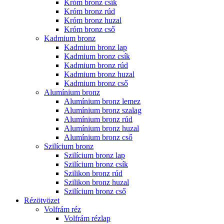
Króm bronz csík
Króm bronz rúd
Króm bronz huzal
Króm bronz cső
Kadmium bronz
Kadmium bronz lap
Kadmium bronz csík
Kadmium bronz rúd
Kadmium bronz huzal
Kadmium bronz cső
Alumínium bronz
Alumínium bronz lemez
Alumínium bronz szalag
Alumínium bronz rúd
Alumínium bronz huzal
Alumínium bronz cső
Szilícium bronz
Szilícium bronz lap
Szilícium bronz csík
Szilikon bronz rúd
Szilikon bronz huzal
Szilícium bronz cső
Rézötvözet
Volfrám réz
Volfrám rézlap