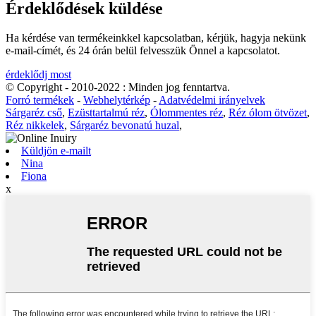
Érdeklődések küldése
Ha kérdése van termékeinkkel kapcsolatban, kérjük, hagyja nekünk
e-mail-címét, és 24 órán belül felvesszük Önnel a kapcsolatot.
érdeklődj most
© Copyright - 2010-2022 : Minden jog fenntartva.
Forró termékek
-
Webhelytérkép
-
Adatvédelmi irányelvek
Sárgaréz cső
,
Ezüsttartalmú réz
,
Ólommentes réz
,
Réz ólom ötvözet
,
Réz nikkelek
,
Sárgaréz bevonatú huzal
,
Küldjön e-mailt
Nina
Fiona
x