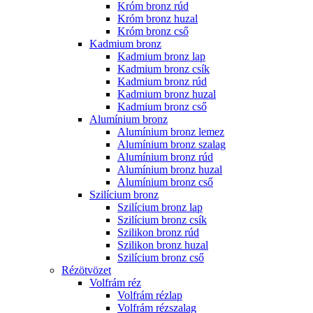
Króm bronz rúd
Króm bronz huzal
Króm bronz cső
Kadmium bronz
Kadmium bronz lap
Kadmium bronz csík
Kadmium bronz rúd
Kadmium bronz huzal
Kadmium bronz cső
Alumínium bronz
Alumínium bronz lemez
Alumínium bronz szalag
Alumínium bronz rúd
Alumínium bronz huzal
Alumínium bronz cső
Szilícium bronz
Szilícium bronz lap
Szilícium bronz csík
Szilikon bronz rúd
Szilikon bronz huzal
Szilícium bronz cső
Rézötvözet
Volfrám réz
Volfrám rézlap
Volfrám rézszalag