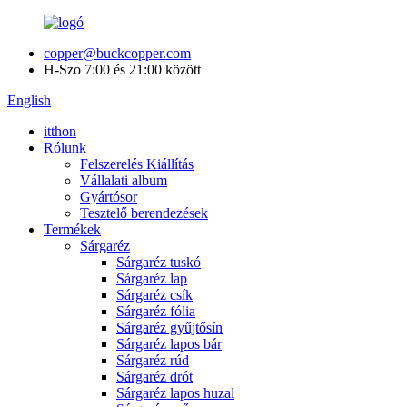
copper@buckcopper.com
H-Szo 7:00 és 21:00 között
English
itthon
Rólunk
Felszerelés Kiállítás
Vállalati album
Gyártósor
Tesztelő berendezések
Termékek
Sárgaréz
Sárgaréz tuskó
Sárgaréz lap
Sárgaréz csík
Sárgaréz fólia
Sárgaréz gyűjtősín
Sárgaréz lapos bár
Sárgaréz rúd
Sárgaréz drót
Sárgaréz lapos huzal