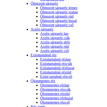
Ólmozott sárgaréz
Ólmozott sárgaréz lemez
Ólmozott sárgaréz szalag
Ólmozott sárgaréz rúd
Ólmozott sárgaréz huzal
Ólmozott sárgaréz cső
Arzén sárgaréz
Arzén sárgaréz lap
Arzén sárgaréz csík
Arzén sárgaréz drót
Arzén sárgaréz rúd
Arzén sárgaréz cső
Ezüsttartalmú réz
Ezüsttartalmú rézlap
Ezüsttartalmú rézcsík
Ezüsttartalmú rézhuzal
Ezüsttartalmú rézrúd
Ezüst tartalmú rézcső
Ólommentes réz
Ólommentes rézlap
Ólommentes rézcsík
Ólommentes rézrúd
Ólommentes rézhuzal
Ólommentes rézcső
Réz öntés