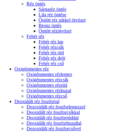
Réz öntés
Sárgaréz öntés
Lila réz öntése
Öntött réz nikkel ötvözet
Bronz öntés
Öntött rézötvözet
Fehér réz
Fehér réz lap
Fehér rézcsík
Fehér réz rúd
Fehér réz drót
Fehér réz cső
Oxigénmentes réz
Oxigénmentes rézlemez
Oxigénmentes rézcsík
Oxigénmentes rézrúd
Oxigénmentes rézhuzal
Oxigénmentes rézcső
Deoxidált réz foszforral
Dezoxidált réz foszforlemezzel
Deoxidált réz foszforcsíkkal
Deoxidált réz foszforrúddal
Deoxidált réz foszforhuzallal
Dezoxidált réz foszforcsővel